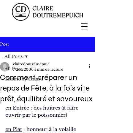
Post
All Posts
clairedoutremepuic
All Posts
7 déc. 2006
1 min de lecture
Comment préparer un
Cuisine by Chiara
repas de Fête, à la fois vite
prêt, équilibré et savoureux
en Entrée
 : des huîtres (à faire 
ouvrir par le poissonnier)
en Plat
 : honneur à la volaille 