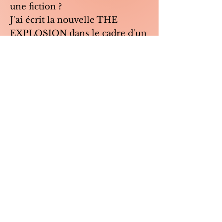
une fiction ?
J'ai écrit la nouvelle THE
EXPLOSION dans le cadre d'un
Contest qui a pour thème
Crossroads / La Croisée des
Chemins.
Pour la
lire
, c'est ici
https://shortfictionbreak.com/th
e-explosion/.
Vos retours et commentaires
sont les bienvenus !