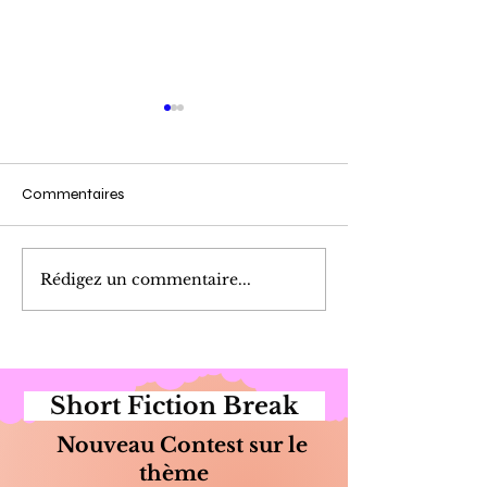
Commentaires
Cueillette du Matin
Marinade de Poi
Rédigez un commentaire...
Short Fiction Break
Nouveau Contest sur le
thème