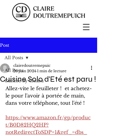
Post
All Posts
clairedoutremepuic
All Posts
26 juin 2024
1 min de lecture
Cuisine Solo d'Eté est paru !
Cuisine by Chiara
Allez-vite le feuilleter !  et achetez-
le pour l'avoir à portée de main, 
dans votre téléphone, tout l'été !
https://www.amazon.fr/gp/produc
t/B0D82HQ2HP?
notRedirectToSDP=1&ref_=dbs_