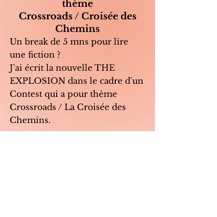
thème
Crossroads / Croisée des
Chemins
Un break de 5 mns pour lire
une fiction ?
J'ai écrit la nouvelle THE
EXPLOSION dans le cadre d'un
Contest qui a pour thème
Crossroads / La Croisée des
Chemins.
Pour la
lire
, c'est ici
https://shortfictionbreak.com/th
e-explosion/.
Vos retours et commentaires
sont les bienvenus !