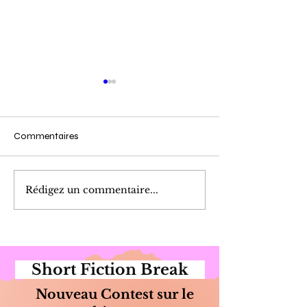
Commentaires
Cueillette du Matin
Marinade de Poi
Rédigez un commentaire...
Short Fiction Break
Nouveau Contest sur le