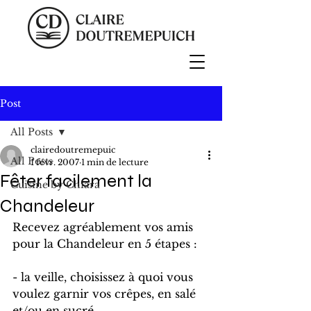
Post
All Posts
clairedoutremepuic
All Posts
1 févr. 2007
1 min de lecture
Fêter facilement la
Cuisine by Chiara
Chandeleur
Recevez agréablement vos amis 
pour la Chandeleur en 5 étapes :
- la veille, choisissez à quoi vous 
voulez garnir vos crêpes, en salé 
et/ou en sucré