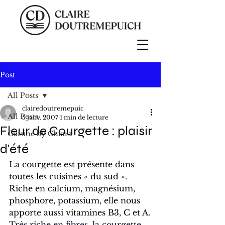
Post
All Posts
clairedoutremepuic
All Posts
5 janv. 2007
1 min de lecture
Fleur de Courgette : plaisir
Cuisine by Chiara
d'été
La courgette est présente dans 
toutes les cuisines « du sud ».
Riche en calcium, magnésium, 
phosphore, potassium, elle nous 
apporte aussi vitamines B3, C et A.
Très riche en fibres, la courgette 