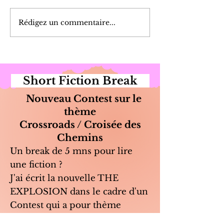
Cueillette du Matin
Marinade de Poi
Rédigez un commentaire...
Short Fiction Break
Nouveau Contest sur le
thème
Crossroads / Croisée des
Chemins
Un break de 5 mns pour lire
une fiction ?
J'ai écrit la nouvelle THE
EXPLOSION dans le cadre d'un
Contest qui a pour thème
Crossroads / La Croisée des