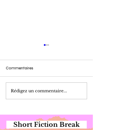
Commentaires
Purée très douc
Marinade de Poivrons
Rédigez un commentaire...
Short Fiction Break