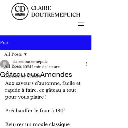
Post
All Posts
clairedoutremepuic
All Posts
2 oct. 2025
1 min de lecture
Gâteau aux Amandes
Cuisine by Chiara
Aux saveurs d'automne, facile et 
rapide à faire, ce gâteau a tout 
pour vous plaire !
Préchauffer le four à 180°.
Beurrer un moule classique 