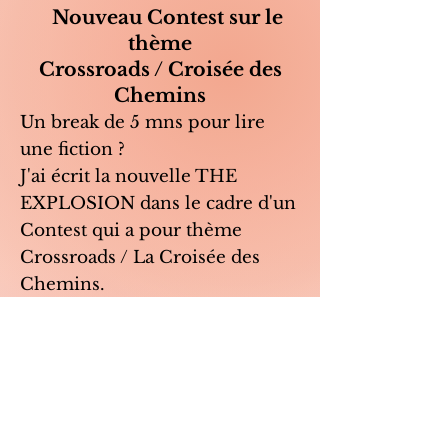
Nouveau Contest sur le
thème
Crossroads / Croisée des
Chemins
Un break de 5 mns pour lire
une fiction ?
J'ai écrit la nouvelle THE
EXPLOSION dans le cadre d'un
Contest qui a pour thème
Crossroads / La Croisée des
Chemins.
Pour la
lire
, c'est ici
https://shortfictionbreak.com/th
e-explosion/.
Vos retours et commentaires