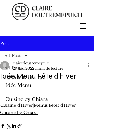
Post
All Posts
clairedoutremepuic
All Posts
27 déc. 2022
1 min de lecture
Idée Menu Fête d'hiver
Cuisine by Chiara
Idée Menu
Cuisine by Chiara
Cuisine d'Hiver
Menus Fêtes d'Hiver
Cuisine by Chiara