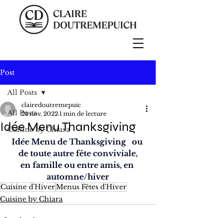
Post
All Posts
clairedoutremepuic
All Posts
24 nov. 2022
1 min de lecture
Idée Menu Thanksgiving
Cuisine by Chiara
Idée Menu de Thanksgiving   ou 
de toute autre fête conviviale,
en famille ou entre amis, en 
automne/hiver
Cuisine d'Hiver
Menus Fêtes d'Hiver
Cuisine by Chiara