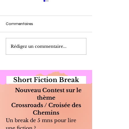
Commentaires
Cueillette du Matin
Marinade de Poi
Rédigez un commentaire...
Short Fiction Break
Nouveau Contest sur le
thème
Crossroads / Croisée des
Chemins
Un break de 5 mns pour lire
une fiction ?