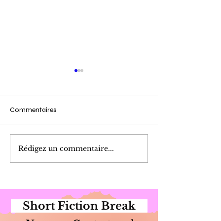
Commentaires
Cueillette du Matin
Marinade de Poi
Rédigez un commentaire...
Short Fiction Break