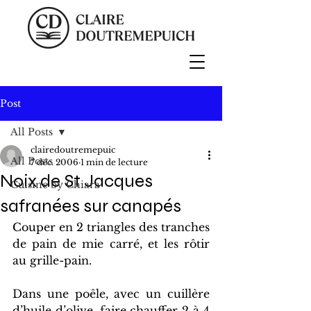
Post
All Posts
clairedoutremepuic
All Posts
7 déc. 2006
1 min de lecture
Noix de St Jacques
Cuisine by Chiara
safranées sur canapés
Couper en 2 triangles des tranches 
de pain de mie carré, et les rôtir 
au grille-pain.
Dans une poêle, avec un cuillère 
d’huile d’olive, faire chauffer 2 à 4 