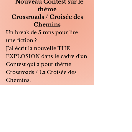
Nouveau Contest sur le
thème
Crossroads / Croisée des
Chemins
Un break de 5 mns pour lire
une fiction ?
J'ai écrit la nouvelle THE
EXPLOSION dans le cadre d'un
Contest qui a pour thème
Crossroads / La Croisée des
Chemins.
Pour la
lire
, c'est ici
https://shortfictionbreak.com/th
e-explosion/.
Vos retours et commentaires