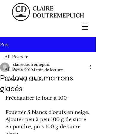
Post
All Posts
clairedoutremepuic
All Posts
8 déc. 2019
1 min de lecture
Pavlova aux marrons
Cuisine by Chiara
glacés
Préchauffer le four à 100°
Fouetter 5 blancs d'oeufs en neige.
Ajouter peu à peu 100 g de sucre 
en poudre, puis 100 g de sucre 
glace.