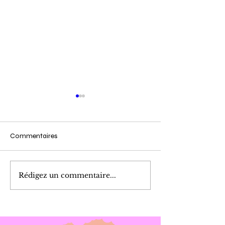
Commentaires
Cueillette du Matin
Marinade de Poi
Rédigez un commentaire...