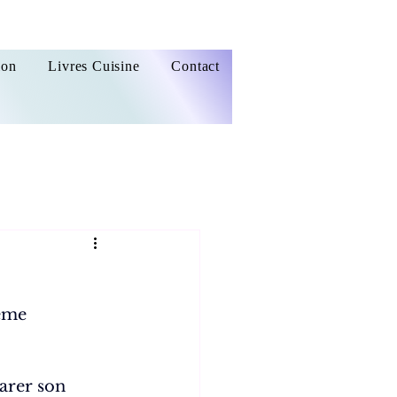
ion
Livres Cuisine
Contact
ême 
arer son 