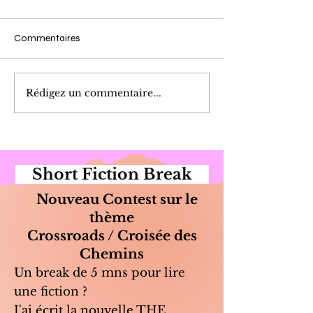
Commentaires
Cueillette du Matin
Marinade de Poi
Rédigez un commentaire...
Short Fiction Break
Nouveau Contest sur le
thème
Crossroads / Croisée des
Chemins
Un break de 5 mns pour lire
une fiction ?
J'ai écrit la nouvelle THE