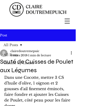
Post
All Posts
clairedoutremepuic
All Posts
4 mars 2018
1 min de lecture
Sauté de Cuisses de Poulet
Cuisine by Chiara
aux Légumes
Dans une Cocotte, mettre 3 CS 
d'huile d'olive, 1 oignon et 2 
gousses d'ail finement émincés,
faire fondre et ajouter les Cuisses 
de Poulet, côté peau pour les faire 
dorer.