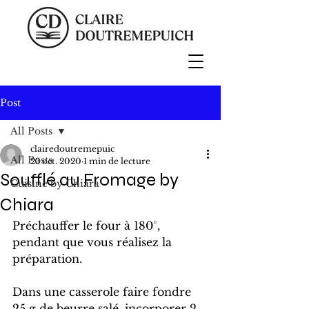
Post
All Posts
clairedoutremepuic
All Posts
23 oct. 2020
1 min de lecture
Soufflé au Fromage by
Cuisine by Chiara
Chiara
Préchauffer le four à 180°, 
pendant que vous réalisez la 
préparation.
Dans une casserole faire fondre 
25 g de beurre salé, incorporer 2 