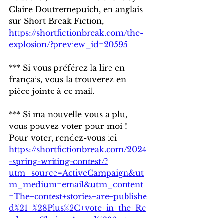
Claire Doutremepuich, en anglais 
sur Short Break Fiction, 
https://shortfictionbreak.com/the-
explosion/?preview_id=20595
*** Si vous préférez la lire en 
français, vous la trouverez en 
pièce jointe à ce mail.
*** Si ma nouvelle vous a plu, 
vous pouvez voter pour moi ! 
Pour voter, rendez-vous ici 
https://shortfictionbreak.com/2024
-spring-writing-contest/?
utm_source=ActiveCampaign&ut
m_medium=email&utm_content
=The+contest+stories+are+publishe
d%21+%28Plus%2C+vote+in+the+Re