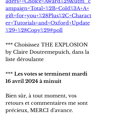
aders++Choice+Award%29&utm_c
ampaign=Total+%2B+Cold%3A+A+
gift+for+you+%28Plus%2C+Charact
er+Tutorials+and+Oxford+Update
%29+%28Copy%29#poll
*** Choisissez THE EXPLOSION 
by Claire Doutremepuich, dans la 
liste déroulante
*** 
Les votes se terminent mardi 
16 avril 2024 à minuit
Bien sûr, à tout moment, vos 
retours et commentaires me sont 
précieux, MERCI d'avance.