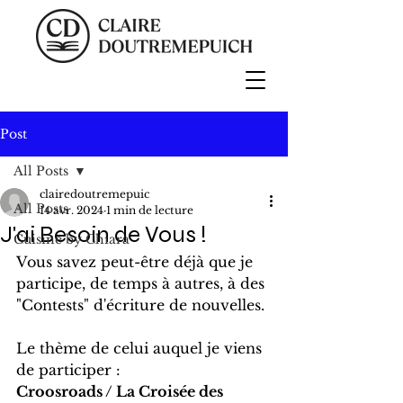
Post
All Posts
clairedoutremepuic
All Posts
14 avr. 2024
1 min de lecture
J'ai Besoin de Vous !
Cuisine by Chiara
Vous savez peut-être déjà que je 
participe, de temps à autres, à des 
"Contests" d'écriture de nouvelles.
Le thème de celui auquel je viens 
de participer : 
Croosroads / La Croisée des 