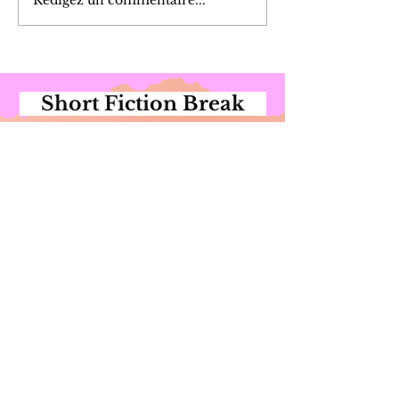
Short Fiction Break
Nouveau Contest sur le
thème
Crossroads / Croisée des
Chemins
Un break de 5 mns pour lire
une fiction ?
J'ai écrit la nouvelle THE
EXPLOSION dans le cadre d'un
Contest qui a pour thème
Crossroads / La Croisée des
Chemins.