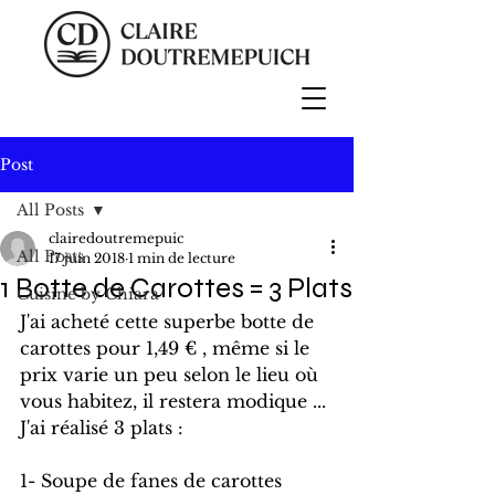
Post
All Posts
clairedoutremepuic
All Posts
17 juin 2018
1 min de lecture
1 Botte de Carottes = 3 Plats
Cuisine by Chiara
J'ai acheté cette superbe botte de 
carottes pour 1,49 € , même si le 
prix varie un peu selon le lieu où 
vous habitez, il restera modique ...
J'ai réalisé 3 plats :
1- Soupe de fanes de carottes