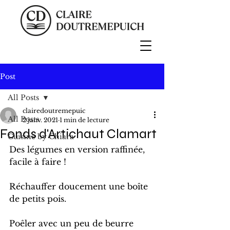
Post
All Posts
clairedoutremepuic
All Posts
2 janv. 2021
1 min de lecture
Fonds d'Artichaut Clamart
Cuisine by Chiara
Des légumes en version raffinée, 
facile à faire !
Réchauffer doucement une boîte 
de petits pois.
Poêler avec un peu de beurre 