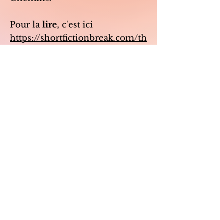
Pour la
lire
, c'est ici
https://shortfictionbreak.com/th
e-explosion/.
Vos retours et commentaires
sont les bienvenus !