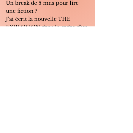
Un break de 5 mns pour lire
une fiction ?
J'ai écrit la nouvelle THE
EXPLOSION dans le cadre d'un
Contest qui a pour thème
Crossroads / La Croisée des
Chemins.
Pour la
lire
, c'est ici
https://shortfictionbreak.com/th
e-explosion/.
Vos retours et commentaires
sont les bienvenus !