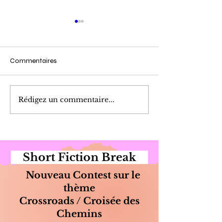
Commentaires
Cueillette du Matin
Marinade de Poi
Rédigez un commentaire...
Short Fiction Break
Nouveau Contest sur le
thème
Crossroads / Croisée des
Chemins