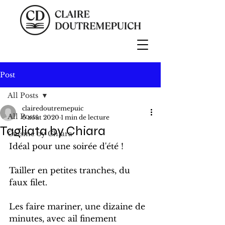
Post
All Posts
clairedoutremepuic
All Posts
6 août 2020
1 min de lecture
Tagliata by Chiara
Cuisine by Chiara
Idéal pour une soirée d'été !
Tailler en petites tranches, du 
faux filet.
Les faire mariner, une dizaine de 
minutes, avec ail finement 