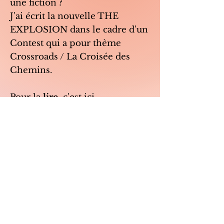
une fiction ?
J'ai écrit la nouvelle THE
EXPLOSION dans le cadre d'un
Contest qui a pour thème
Crossroads / La Croisée des
Chemins.
Pour la
lire
, c'est ici
https://shortfictionbreak.com/th
e-explosion/.
Vos retours et commentaires
sont les bienvenus !