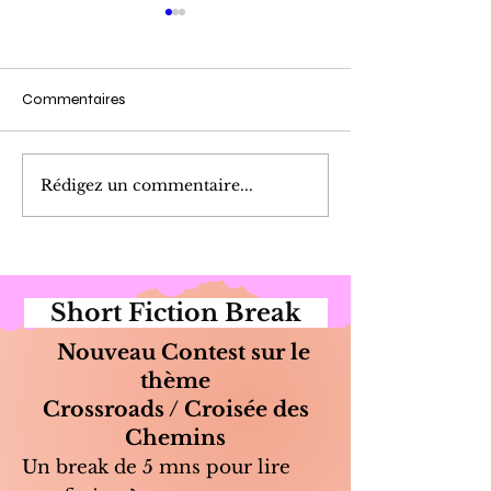
Commentaires
Cueillette du Matin
Marinade de Poi
Rédigez un commentaire...
Short Fiction Break
Nouveau Contest sur le
thème
Crossroads / Croisée des
Chemins
Un break de 5 mns pour lire