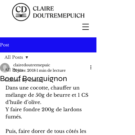
Post
All Posts
clairedoutremepuic
All Posts
21 janv. 2018
1 min de lecture
Boeuf Bourguignon
Cuisine by Chiara
Dans une cocotte, chauffer un 
mélange de 50g de beurre et 1 CS 
d’huile d’olive.
Y faire fondre 200g de lardons 
fumés.
Puis, faire dorer de tous côtés les 