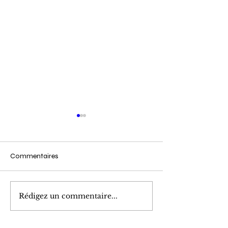
Commentaires
Cueillette du Matin
Marinade de Poi
Rédigez un commentaire...