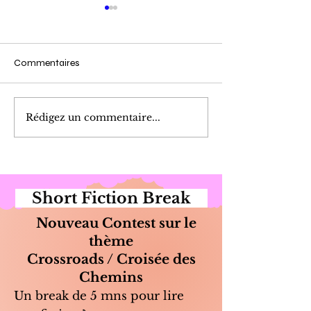
Commentaires
Cueillette du Matin
Marinade de Poi
Rédigez un commentaire...
Short Fiction Break
Nouveau Contest sur le
thème
Crossroads / Croisée des
Chemins
Un break de 5 mns pour lire