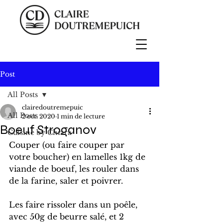
Post
All Posts
clairedoutremepuic
All Posts
2 oct. 2020
1 min de lecture
Boeuf Stroganov
Cuisine by Chiara
Couper (ou faire couper par 
votre boucher) en lamelles 1kg de 
viande de boeuf, les rouler dans 
de la farine, saler et poivrer.
Les faire rissoler dans un poêle, 
avec 50g de beurre salé, et 2 