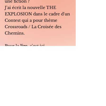
une fiction ?
J'ai écrit la nouvelle THE
EXPLOSION dans le cadre d'un
Contest qui a pour thème
Crossroads / La Croisée des
Chemins.
Pour la
lire
, c'est ici
https://shortfictionbreak.com/th
e-explosion/.
Vos retours et commentaires
sont les bienvenus !