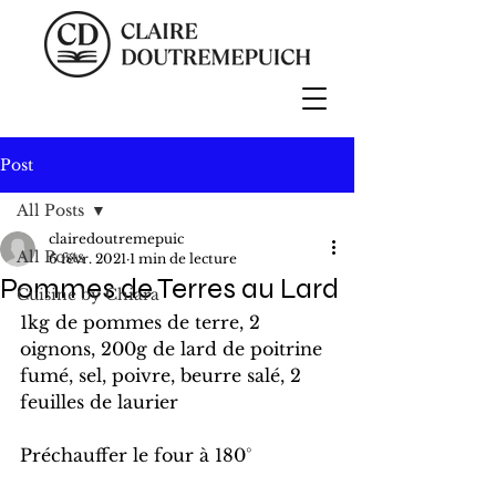
Post
All Posts
clairedoutremepuic
All Posts
6 févr. 2021
1 min de lecture
Pommes de Terres au Lard
Cuisine by Chiara
1kg de pommes de terre, 2 
oignons, 200g de lard de poitrine 
fumé, sel, poivre, beurre salé, 2 
feuilles de laurier
Préchauffer le four à 180°