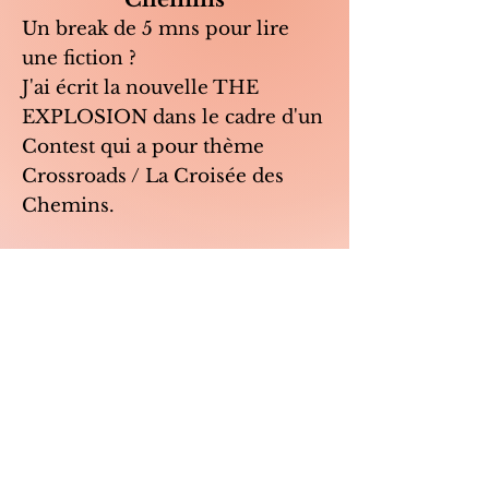
Un break de 5 mns pour lire
une fiction ?
J'ai écrit la nouvelle THE
EXPLOSION dans le cadre d'un
Contest qui a pour thème
Crossroads / La Croisée des
Chemins.
Pour la
lire
, c'est ici
https://shortfictionbreak.com/th
e-explosion/.
Vos retours et commentaires
sont les bienvenus !