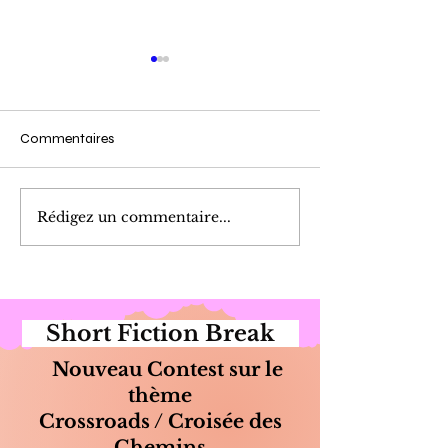
Commentaires
Cueillette du Matin
Marinade de Poi
Rédigez un commentaire...
Short Fiction Break
Nouveau Contest sur le
thème
Crossroads / Croisée des
Chemins