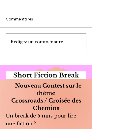
Commentaires
Cueillette du Matin
Marinade de Poi
Rédigez un commentaire...
Short Fiction Break
Nouveau Contest sur le
thème
Crossroads / Croisée des
Chemins
Un break de 5 mns pour lire
une fiction ?