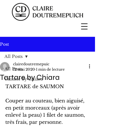
Post
All Posts
clairedoutremepuic
All Posts
12 mai 2020
1 min de lecture
Tartare by Chiara
Cuisine by Chiara
TARTARE de SAUMON
Couper au couteau, bien aiguisé, 
en petit morceaux (après avoir 
enlevé la peau) 1 filet de saumon, 
très frais, par personne.